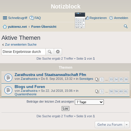
Notizblock
Schnellzugriff
FAQ
Registrieren
Anmelden
yukterez.net
Foren-Übersicht
uc
Aktive Themen
he
Zur erweiterten Suche
Die Suche ergab 2 Treffer • Seite
1
von
1
Themen
Zarathustra und Staatsanwaltschaft Ffm
von
Zarathustra
» Do 8. Sep 2016, 13:32 » in
Sonstiges
1
…
33
34
35
36
Blogs und Foren
von
Zarathustra
» So 22. Jul 2018, 15:06 » in
1
…
58
59
60
61
Quantentheorie
Beiträge der letzten Zeit anzeigen
Die Suche ergab 2 Treffer • Seite
1
von
1
Gehe zu Forum