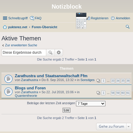
Notizblock
Schnellzugriff
FAQ
Registrieren
Anmelden
yukterez.net
Foren-Übersicht
uc
Aktive Themen
he
Zur erweiterten Suche
Die Suche ergab 2 Treffer • Seite
1
von
1
Themen
Zarathustra und Staatsanwaltschaft Ffm
von
Zarathustra
» Do 8. Sep 2016, 13:32 » in
Sonstiges
1
…
33
34
35
36
Blogs und Foren
von
Zarathustra
» So 22. Jul 2018, 15:06 » in
1
…
58
59
60
61
Quantentheorie
Beiträge der letzten Zeit anzeigen
Die Suche ergab 2 Treffer • Seite
1
von
1
Gehe zu Forum