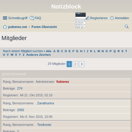
Notizblock
Schnellzugriff
FAQ
Registrieren
Anmelden
yukterez.net
Foren-Übersicht
uc
Mitglieder
he
Nach einem Mitglied suchen
•
Alle
A
B
C
D
E
F
G
H
I
J
K
L
M
N
O
P
Q
R
S
T
U
V
W
X
Y
Z
Anderes Zeichen
29 Mitglieder
1
2
BENUTZERNAME
Rang, Benutzername
Administrator
Yukterez
Beiträge
274
Registriert
Mi 21. Okt 2015, 02:16
Rang, Benutzername
Zarathustra
Beiträge
2092
Registriert
Mo 9. Nov 2015, 10:06
Rang, Benutzername
Testkonto
Beiträge
0