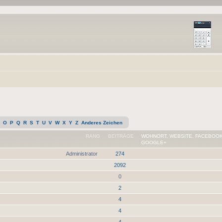
O
P
Q
R
S
T
U
V
W
X
Y
Z
Anderes Zeichen
RANG
BEITRÄGE
WOHNORT, WEBSITE, FACEBOOK
GOOGLE+
Administrator
274
2092
0
2
4
4
4