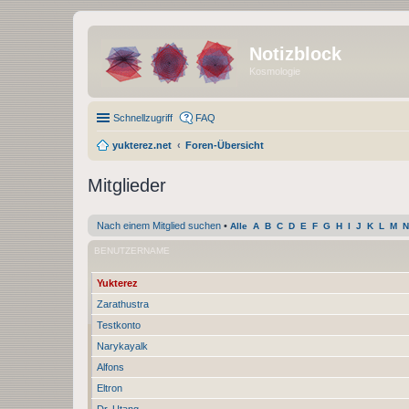
Notizblock
Kosmologie
Schnellzugriff
FAQ
yukterez.net
Foren-Übersicht
Mitglieder
Nach einem Mitglied suchen
•
Alle
A
B
C
D
E
F
G
H
I
J
K
L
M
N
BENUTZERNAME
Yukterez
Zarathustra
Testkonto
Narykayalk
Alfons
Eltron
Dr. Utang