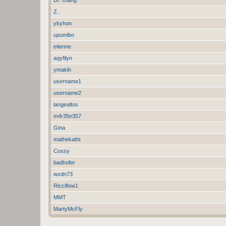
Z..
ykyhon
upumibo
etienne
aqyfilyn
ymakih
username1
username2
langealtos
m4r35n357
Gina
mathekathi
Cossy
badhofer
wxdn73
Ricciflow1
MMT
MartyMcFly