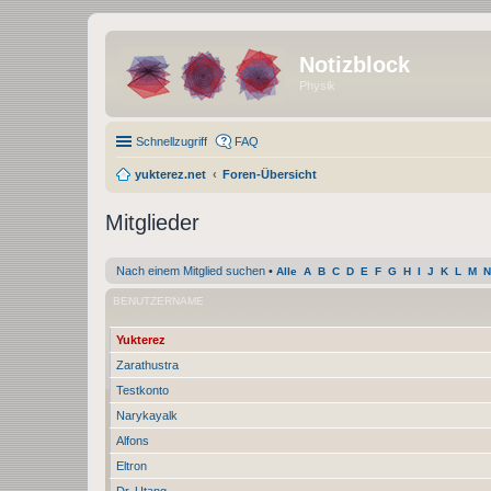
Notizblock
Physik
Schnellzugriff
FAQ
yukterez.net
Foren-Übersicht
Mitglieder
Nach einem Mitglied suchen
•
Alle
A
B
C
D
E
F
G
H
I
J
K
L
M
N
BENUTZERNAME
Yukterez
Zarathustra
Testkonto
Narykayalk
Alfons
Eltron
Dr. Utang