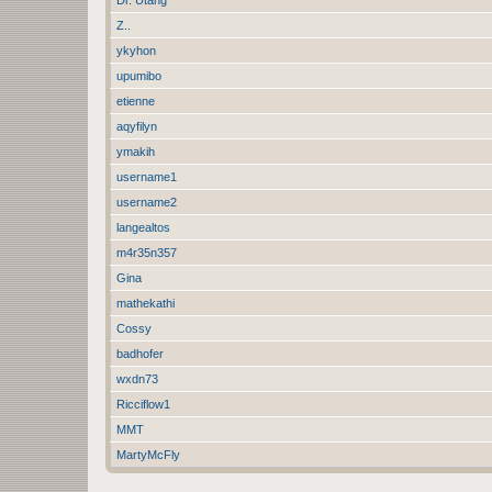
Z..
ykyhon
upumibo
etienne
aqyfilyn
ymakih
username1
username2
langealtos
m4r35n357
Gina
mathekathi
Cossy
badhofer
wxdn73
Ricciflow1
MMT
MartyMcFly