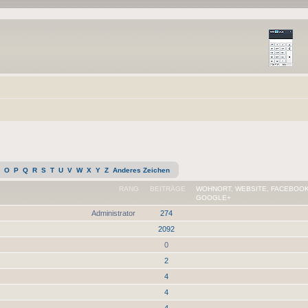
O
P
Q
R
S
T
U
V
W
X
Y
Z
Anderes Zeichen
RANG
BEITRÄGE
WOHNORT, WEBSITE, FACEBOOK
GOOGLE+
Administrator
274
2092
0
2
4
4
4