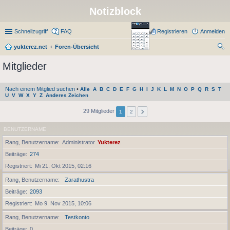
Notizblock
Schnellzugriff
FAQ
Registrieren
Anmelden
yukterez.net
Foren-Übersicht
uc
Mitglieder
he
Nach einem Mitglied suchen
•
Alle
A
B
C
D
E
F
G
H
I
J
K
L
M
N
O
P
Q
R
S
T
U
V
W
X
Y
Z
Anderes Zeichen
29 Mitglieder
1
2
BENUTZERNAME
Rang, Benutzername
Administrator
Yukterez
Beiträge
274
Registriert
Mi 21. Okt 2015, 02:16
Rang, Benutzername
Zarathustra
Beiträge
2093
Registriert
Mo 9. Nov 2015, 10:06
Rang, Benutzername
Testkonto
Beiträge
0