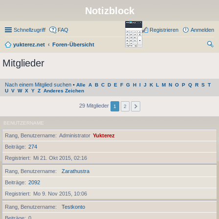
Notizblock
Schnellzugriff
FAQ
Registrieren
Anmelden
yukterez.net
Foren-Übersicht
uc
Mitglieder
he
Nach einem Mitglied suchen
•
Alle
A
B
C
D
E
F
G
H
I
J
K
L
M
N
O
P
Q
R
S
T
U
V
W
X
Y
Z
Anderes Zeichen
29 Mitglieder
1
2
BENUTZERNAME
Rang, Benutzername
Administrator
Yukterez
Beiträge
274
Registriert
Mi 21. Okt 2015, 02:16
Rang, Benutzername
Zarathustra
Beiträge
2092
Registriert
Mo 9. Nov 2015, 10:06
Rang, Benutzername
Testkonto
Beiträge
0