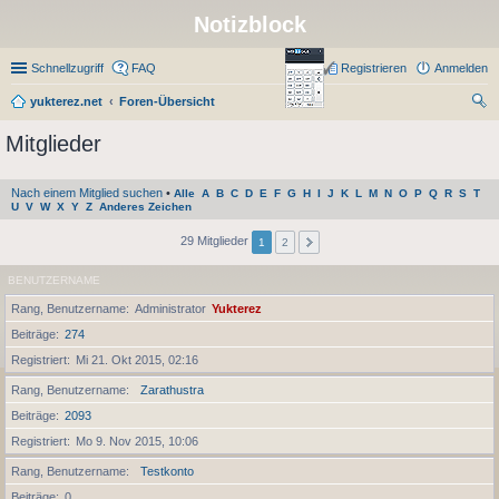
Notizblock
Schnellzugriff
FAQ
Registrieren
Anmelden
yukterez.net
Foren-Übersicht
uc
Mitglieder
he
Nach einem Mitglied suchen
•
Alle
A
B
C
D
E
F
G
H
I
J
K
L
M
N
O
P
Q
R
S
T
U
V
W
X
Y
Z
Anderes Zeichen
29 Mitglieder
1
2
BENUTZERNAME
Rang, Benutzername
Administrator
Yukterez
Beiträge
274
Registriert
Mi 21. Okt 2015, 02:16
Rang, Benutzername
Zarathustra
Beiträge
2093
Registriert
Mo 9. Nov 2015, 10:06
Rang, Benutzername
Testkonto
Beiträge
0