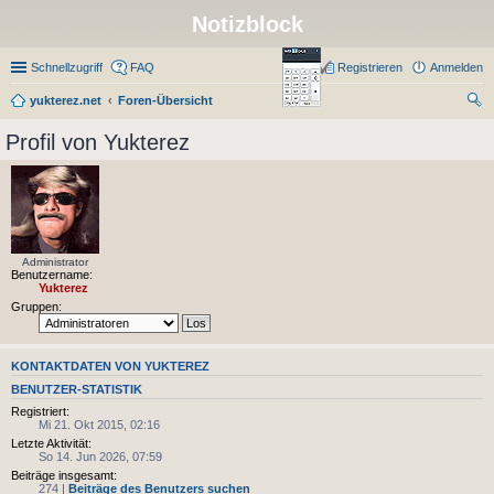
Notizblock
Schnellzugriff
FAQ
Registrieren
Anmelden
yukterez.net
Foren-Übersicht
uc
Profil von Yukterez
he
Administrator
Benutzername:
Yukterez
Gruppen:
KONTAKTDATEN VON YUKTEREZ
BENUTZER-STATISTIK
Registriert:
Mi 21. Okt 2015, 02:16
Letzte Aktivität:
So 14. Jun 2026, 07:59
Beiträge insgesamt:
274 |
Beiträge des Benutzers suchen