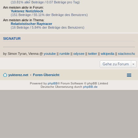
(10.81% aller Beiträge / 0.07 Beiträge pro Tag)
Am meisten aktiv in Forum:
Yukterez Notizblock
(151 Beiträge / 55.11% der Beiträge des Benutzers)
Am meisten aktiv in Thema:
Relativistischer Raytracer
(16 Beiträge / 5.84% der Beiträge des Benutzers)
SIGNATUR
by Simon Tyran, Vienna @
youtube
||
rumble
||
odysee
||
twitter
||
wikipedia
||
stackexchan
Gehe zu Forum
yukterez.net
Foren-Übersicht
Powered by
phpBB
® Forum Software © phpBB Limited
Deutsche Übersetzung durch
phpBB.de