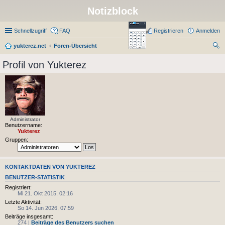
Notizblock
Schnellzugriff
FAQ
Registrieren
Anmelden
yukterez.net
Foren-Übersicht
uc
Profil von Yukterez
he
Administrator
Benutzername:
Yukterez
Gruppen:
KONTAKTDATEN VON YUKTEREZ
BENUTZER-STATISTIK
Registriert:
Mi 21. Okt 2015, 02:16
Letzte Aktivität:
So 14. Jun 2026, 07:59
Beiträge insgesamt:
274 |
Beiträge des Benutzers suchen