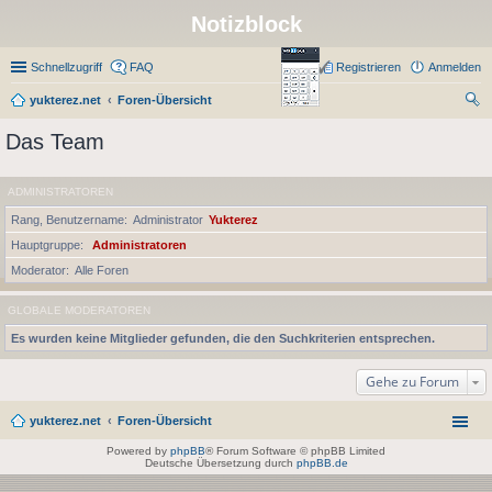
Notizblock
Schnellzugriff
FAQ
Registrieren
Anmelden
yukterez.net
Foren-Übersicht
uc
Das Team
he
ADMINISTRATOREN
Rang, Benutzername
Administrator
Yukterez
Hauptgruppe
Administratoren
Moderator
Alle Foren
GLOBALE MODERATOREN
Es wurden keine Mitglieder gefunden, die den Suchkriterien entsprechen.
Gehe zu Forum
yukterez.net
Foren-Übersicht
Powered by
phpBB
® Forum Software © phpBB Limited
Deutsche Übersetzung durch
phpBB.de