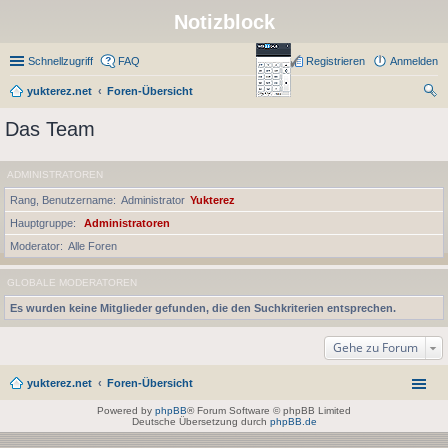
Notizblock
Schnellzugriff
FAQ
Registrieren
Anmelden
yukterez.net
Foren-Übersicht
uc
Das Team
he
ADMINISTRATOREN
Rang, Benutzername
Administrator
Yukterez
Hauptgruppe
Administratoren
Moderator
Alle Foren
GLOBALE MODERATOREN
Es wurden keine Mitglieder gefunden, die den Suchkriterien entsprechen.
Gehe zu Forum
yukterez.net
Foren-Übersicht
Powered by
phpBB
® Forum Software © phpBB Limited
Deutsche Übersetzung durch
phpBB.de