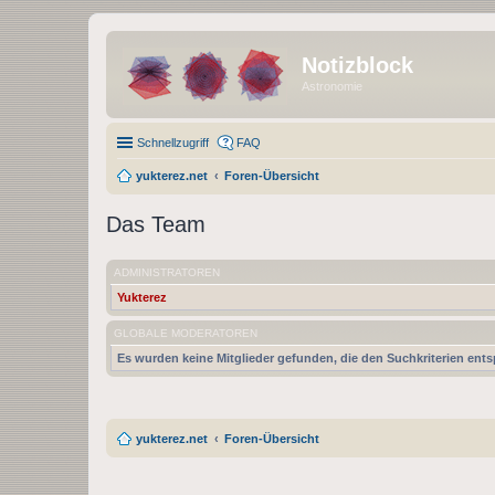
Notizblock
Astronomie
Schnellzugriff
FAQ
yukterez.net
Foren-Übersicht
Das Team
ADMINISTRATOREN
Yukterez
GLOBALE MODERATOREN
Es wurden keine Mitglieder gefunden, die den Suchkriterien ent
yukterez.net
Foren-Übersicht