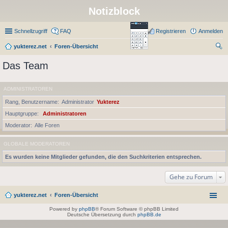
Notizblock
Schnellzugriff
FAQ
Registrieren
Anmelden
yukterez.net
Foren-Übersicht
uc
Das Team
he
ADMINISTRATOREN
Rang, Benutzername
Administrator
Yukterez
Hauptgruppe
Administratoren
Moderator
Alle Foren
GLOBALE MODERATOREN
Es wurden keine Mitglieder gefunden, die den Suchkriterien entsprechen.
Gehe zu Forum
yukterez.net
Foren-Übersicht
Powered by
phpBB
® Forum Software © phpBB Limited
Deutsche Übersetzung durch
phpBB.de