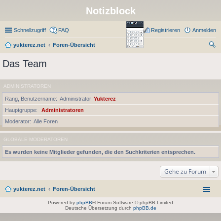
Notizblock
Schnellzugriff
FAQ
Registrieren
Anmelden
yukterez.net
Foren-Übersicht
uc
Das Team
he
ADMINISTRATOREN
Rang, Benutzername
Administrator
Yukterez
Hauptgruppe
Administratoren
Moderator
Alle Foren
GLOBALE MODERATOREN
Es wurden keine Mitglieder gefunden, die den Suchkriterien entsprechen.
Gehe zu Forum
yukterez.net
Foren-Übersicht
Powered by
phpBB
® Forum Software © phpBB Limited
Deutsche Übersetzung durch
phpBB.de