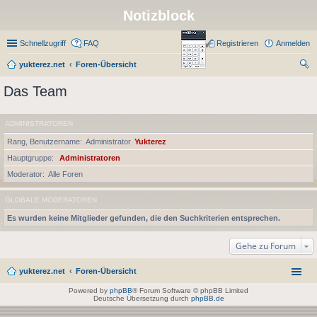
Notizblock
Schnellzugriff
FAQ
Registrieren
Anmelden
yukterez.net
Foren-Übersicht
uc
Das Team
he
ADMINISTRATOREN
Rang, Benutzername
Administrator
Yukterez
Hauptgruppe
Administratoren
Moderator
Alle Foren
GLOBALE MODERATOREN
Es wurden keine Mitglieder gefunden, die den Suchkriterien entsprechen.
Gehe zu Forum
yukterez.net
Foren-Übersicht
Powered by
phpBB
® Forum Software © phpBB Limited
Deutsche Übersetzung durch
phpBB.de