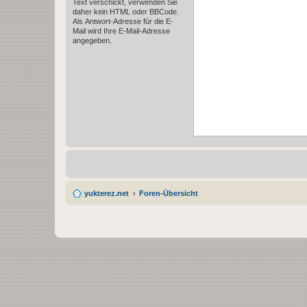
Text verschickt, verwenden Sie
daher kein HTML oder BBCode.
Als Antwort-Adresse für die E-
Mail wird Ihre E-Mail-Adresse
angegeben.
yukterez.net
Foren-Übersicht