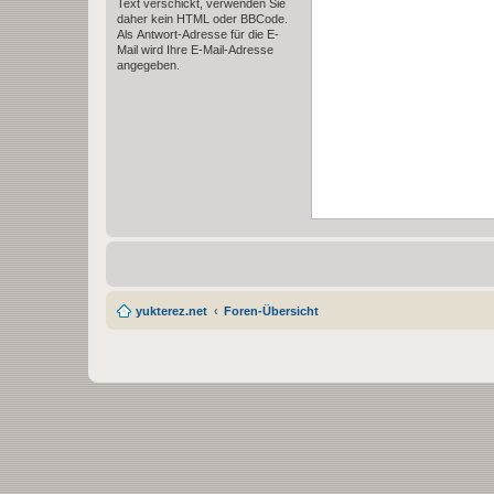
Text verschickt, verwenden Sie
daher kein HTML oder BBCode.
Als Antwort-Adresse für die E-
Mail wird Ihre E-Mail-Adresse
angegeben.
yukterez.net
Foren-Übersicht