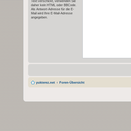
Text verschickt, verwenden Sie
daher kein HTML oder BBCode.
Als Antwort-Adresse für die E-
Mail wird Ihre E-Mail-Adresse
angegeben.
yukterez.net
Foren-Übersicht