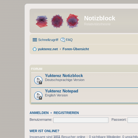
Notizblock
Relativitätstheorie
Schnellzugriff
FAQ
yukterez.net
Foren-Übersicht
FORUM
Yukterez Notizblock
Deutschsprachige Version
Yukterez Notepad
English Version
ANMELDEN
•
REGISTRIEREN
Benutzername:
Passwort:
WER IST ONLINE?
Insgesamt sind
1011
Besucher online :: 0 sichtbare Mitglieder, 0 unsich