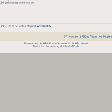
56 gleichzeitig online waren.
t
29
• Unser neuestes Mitglied:
alfred0355
Kontakt
Das Team
Mitglie
Powered by
phpBB
® Forum Software © phpBB Limited
Deutsche Übersetzung durch
phpBB.de