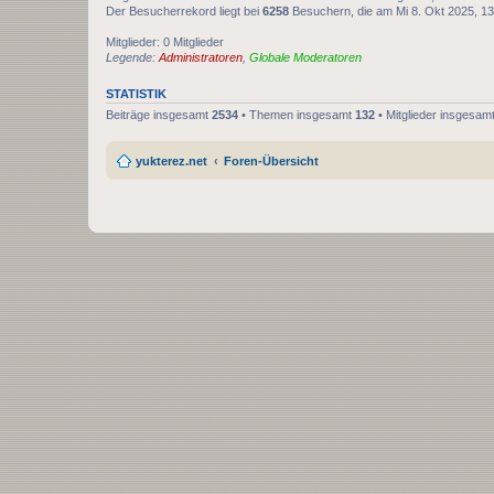
Der Besucherrekord liegt bei
6258
Besuchern, die am Mi 8. Okt 2025, 13:
Mitglieder: 0 Mitglieder
Legende:
Administratoren
,
Globale Moderatoren
STATISTIK
Beiträge insgesamt
2534
• Themen insgesamt
132
• Mitglieder insgesam
yukterez.net
Foren-Übersicht