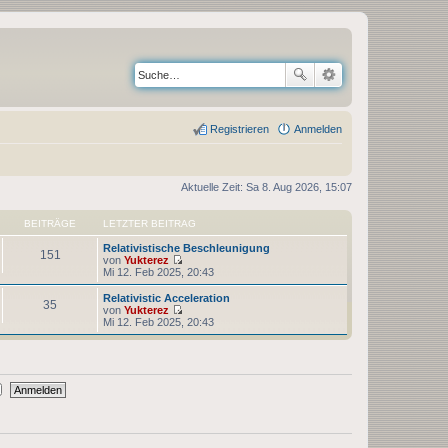
Registrieren
Anmelden
Aktuelle Zeit: Sa 8. Aug 2026, 15:07
BEITRÄGE
LETZTER BEITRAG
Relativistische Beschleunigung
151
von
Yukterez
N
Mi 12. Feb 2025, 20:43
e
u
Relativistic Acceleration
35
e
von
Yukterez
s
N
Mi 12. Feb 2025, 20:43
t
e
e
u
r
e
B
s
e
t
i
e
t
r
r
B
a
e
g
i