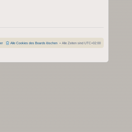
t
r
a
g
der
Alle Cookies des Boards löschen
Alle Zeiten sind
UTC+02:00