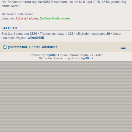
Der Besucherrekord liegt bei
6258
Besuchern, die am Mi 8. Okt 2025, 13:56 gleichzeitig
online waren.
Mitglieder: 0 Mitglieder
Legende:
Administratoren
,
Globale Moderatoren
STATISTIK
Beiträge insgesamt
2534
• Themen insgesamt
132
• Mitglieder insgesamt
29
• Unser
neuestes Mitglied:
alfred0355
yukterez.net
Foren-Übersicht
Powered by
phpBB
® Forum Software © phpBB Limited
Deutsche Übersetzung durch
phpBB.de