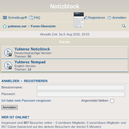
Notizblock
Schnellzugriff
FAQ
Registrieren
Anmelden
yukterez.net
Foren-Übersicht
uc
Aktuelle Zeit: Sa 8. Aug 2026, 18:53
he
Forum
Yukterez Notizblock
Deutschsprachige Version
Themen:
50
Yukterez Notepad
English Version
Themen:
14
ANMELDEN
•
REGISTRIEREN
Benutzername:
Passwort:
Ich habe mein Passwort vergessen
Angemeldet bleiben
WER IST ONLINE?
Insgesamt sind
857
Besucher online :: 0 sichtbare Mitglieder, 0 unsichtbare Mitglieder und
857 Gäste (basierend auf den aktiven Besuchern der letzten 5 Minuten)