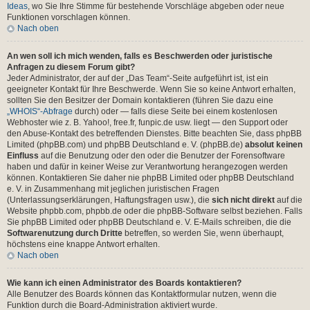
Ideas
, wo Sie Ihre Stimme für bestehende Vorschläge abgeben oder neue
Funktionen vorschlagen können.
Nach oben
An wen soll ich mich wenden, falls es Beschwerden oder juristische
Anfragen zu diesem Forum gibt?
Jeder Administrator, der auf der „Das Team“-Seite aufgeführt ist, ist ein
geeigneter Kontakt für Ihre Beschwerde. Wenn Sie so keine Antwort erhalten,
sollten Sie den Besitzer der Domain kontaktieren (führen Sie dazu eine
„WHOIS“-Abfrage
durch) oder — falls diese Seite bei einem kostenlosen
Webhoster wie z. B. Yahoo!, free.fr, funpic.de usw. liegt — den Support oder
den Abuse-Kontakt des betreffenden Dienstes. Bitte beachten Sie, dass phpBB
Limited (phpBB.com) und phpBB Deutschland e. V. (phpBB.de)
absolut keinen
Einfluss
auf die Benutzung oder den oder die Benutzer der Forensoftware
haben und dafür in keiner Weise zur Verantwortung herangezogen werden
können. Kontaktieren Sie daher nie phpBB Limited oder phpBB Deutschland
e. V. in Zusammenhang mit jeglichen juristischen Fragen
(Unterlassungserklärungen, Haftungsfragen usw.), die
sich nicht direkt
auf die
Website phpbb.com, phpbb.de oder die phpBB-Software selbst beziehen. Falls
Sie phpBB Limited oder phpBB Deutschland e. V. E-Mails schreiben, die die
Softwarenutzung durch Dritte
betreffen, so werden Sie, wenn überhaupt,
höchstens eine knappe Antwort erhalten.
Nach oben
Wie kann ich einen Administrator des Boards kontaktieren?
Alle Benutzer des Boards können das Kontaktformular nutzen, wenn die
Funktion durch die Board-Administration aktiviert wurde.