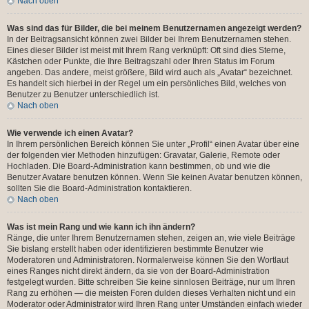
Nach oben
Was sind das für Bilder, die bei meinem Benutzernamen angezeigt werden?
In der Beitragsansicht können zwei Bilder bei Ihrem Benutzernamen stehen.
Eines dieser Bilder ist meist mit Ihrem Rang verknüpft: Oft sind dies Sterne,
Kästchen oder Punkte, die Ihre Beitragszahl oder Ihren Status im Forum
angeben. Das andere, meist größere, Bild wird auch als „Avatar“ bezeichnet.
Es handelt sich hierbei in der Regel um ein persönliches Bild, welches von
Benutzer zu Benutzer unterschiedlich ist.
Nach oben
Wie verwende ich einen Avatar?
In Ihrem persönlichen Bereich können Sie unter „Profil“ einen Avatar über eine
der folgenden vier Methoden hinzufügen: Gravatar, Galerie, Remote oder
Hochladen. Die Board-Administration kann bestimmen, ob und wie die
Benutzer Avatare benutzen können. Wenn Sie keinen Avatar benutzen können,
sollten Sie die Board-Administration kontaktieren.
Nach oben
Was ist mein Rang und wie kann ich ihn ändern?
Ränge, die unter Ihrem Benutzernamen stehen, zeigen an, wie viele Beiträge
Sie bislang erstellt haben oder identifizieren bestimmte Benutzer wie
Moderatoren und Administratoren. Normalerweise können Sie den Wortlaut
eines Ranges nicht direkt ändern, da sie von der Board-Administration
festgelegt wurden. Bitte schreiben Sie keine sinnlosen Beiträge, nur um Ihren
Rang zu erhöhen — die meisten Foren dulden dieses Verhalten nicht und ein
Moderator oder Administrator wird Ihren Rang unter Umständen einfach wieder