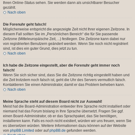
Ihren Online-Status sehen. Sie werden dann als unsichtbarer Besucher
gezählt.
Nach oben
Die Forenuhr geht falsch!
Möglicherweise entspricht die angezeigte Zeit nicht Ihrer eigenen Zeitzone. In
diesem Fall sollten Sie im „Persönlichen Bereich“ die für Sie passende
Zeitzone (Mitteleuropäische Zeit, ...) festlegen. Die Zeitzone kann dabei nur
von registrierten Benutzern geändert werden. Wenn Sie noch nicht registriert
sind, ist dies ein guter Grund, dies jetzt zu tun.
Nach oben
Ich habe die Zeitzone eingestellt, aber die Forenuhr geht immer noch
falsch!
Wenn Sie sich sicher sind, dass Sie die Zeitzone richtig eingestellt haben und
die Zeit trotzdem noch falsch ist, geht die Uhr des Servers vermutlich falsch.
Kontaktieren Sie einen Administrator, damit er das Problem beheben kann.
Nach oben
Meine Sprache steht auf diesem Board nicht zur Auswahl!
Meist hat die Board-Administration entweder Ihre Sprache nicht installiert oder
niemand hat das Forum bislang in Ihre Sprache übersetzt. Fragen Sie ggf.
einen Board-Administrator, ob er das Sprachpaket, das Sie benötigen,
installieren kann. Falls es noch nicht existiert, würden wir uns freuen, wenn Sie
es übersetzen würden. Weitere Informationen dazu können auf der Website
von
phpBB Limited
oder auf
phpBB.de
gefunden werden.