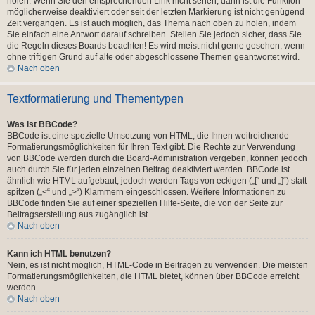
holen. Wenn Sie den entsprechenden Link nicht sehen, dann ist die Funktion
möglicherweise deaktiviert oder seit der letzten Markierung ist nicht genügend
Zeit vergangen. Es ist auch möglich, das Thema nach oben zu holen, indem
Sie einfach eine Antwort darauf schreiben. Stellen Sie jedoch sicher, dass Sie
die Regeln dieses Boards beachten! Es wird meist nicht gerne gesehen, wenn
ohne triftigen Grund auf alte oder abgeschlossene Themen geantwortet wird.
Nach oben
Textformatierung und Thementypen
Was ist BBCode?
BBCode ist eine spezielle Umsetzung von HTML, die Ihnen weitreichende
Formatierungsmöglichkeiten für Ihren Text gibt. Die Rechte zur Verwendung
von BBCode werden durch die Board-Administration vergeben, können jedoch
auch durch Sie für jeden einzelnen Beitrag deaktiviert werden. BBCode ist
ähnlich wie HTML aufgebaut, jedoch werden Tags von eckigen („[“ und „]“) statt
spitzen („<“ und „>“) Klammern eingeschlossen. Weitere Informationen zu
BBCode finden Sie auf einer speziellen Hilfe-Seite, die von der Seite zur
Beitragserstellung aus zugänglich ist.
Nach oben
Kann ich HTML benutzen?
Nein, es ist nicht möglich, HTML-Code in Beiträgen zu verwenden. Die meisten
Formatierungsmöglichkeiten, die HTML bietet, können über BBCode erreicht
werden.
Nach oben