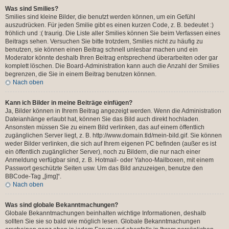
Was sind Smilies?
Smilies sind kleine Bilder, die benutzt werden können, um ein Gefühl
auszudrücken. Für jeden Smilie gibt es einen kurzen Code, z. B. bedeutet :)
fröhlich und :( traurig. Die Liste aller Smilies können Sie beim Verfassen eines
Beitrags sehen. Versuchen Sie bitte trotzdem, Smilies nicht zu häufig zu
benutzen, sie können einen Beitrag schnell unlesbar machen und ein
Moderator könnte deshalb Ihren Beitrag entsprechend überarbeiten oder gar
komplett löschen. Die Board-Administration kann auch die Anzahl der Smilies
begrenzen, die Sie in einem Beitrag benutzen können.
Nach oben
Kann ich Bilder in meine Beiträge einfügen?
Ja, Bilder können in Ihrem Beitrag angezeigt werden. Wenn die Administration
Dateianhänge erlaubt hat, können Sie das Bild auch direkt hochladen.
Ansonsten müssen Sie zu einem Bild verlinken, das auf einem öffentlich
zugänglichen Server liegt, z. B. http://www.domain.tld/mein-bild.gif. Sie können
weder Bilder verlinken, die sich auf Ihrem eigenen PC befinden (außer es ist
ein öffentlich zugänglicher Server), noch zu Bildern, die nur nach einer
Anmeldung verfügbar sind, z. B. Hotmail- oder Yahoo-Mailboxen, mit einem
Passwort geschützte Seiten usw. Um das Bild anzuzeigen, benutze den
BBCode-Tag „[img]“.
Nach oben
Was sind globale Bekanntmachungen?
Globale Bekanntmachungen beinhalten wichtige Informationen, deshalb
sollten Sie sie so bald wie möglich lesen. Globale Bekanntmachungen