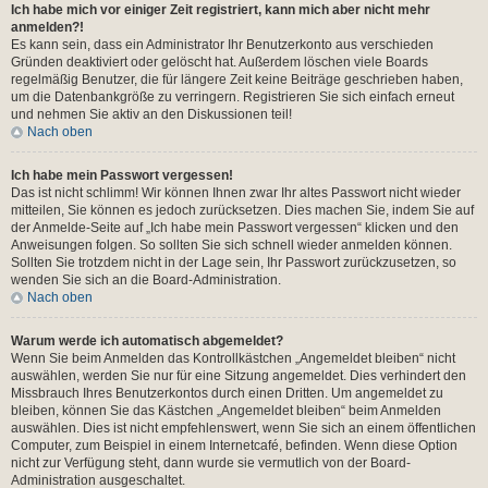
Ich habe mich vor einiger Zeit registriert, kann mich aber nicht mehr
anmelden?!
Es kann sein, dass ein Administrator Ihr Benutzerkonto aus verschieden
Gründen deaktiviert oder gelöscht hat. Außerdem löschen viele Boards
regelmäßig Benutzer, die für längere Zeit keine Beiträge geschrieben haben,
um die Datenbankgröße zu verringern. Registrieren Sie sich einfach erneut
und nehmen Sie aktiv an den Diskussionen teil!
Nach oben
Ich habe mein Passwort vergessen!
Das ist nicht schlimm! Wir können Ihnen zwar Ihr altes Passwort nicht wieder
mitteilen, Sie können es jedoch zurücksetzen. Dies machen Sie, indem Sie auf
der Anmelde-Seite auf „Ich habe mein Passwort vergessen“ klicken und den
Anweisungen folgen. So sollten Sie sich schnell wieder anmelden können.
Sollten Sie trotzdem nicht in der Lage sein, Ihr Passwort zurückzusetzen, so
wenden Sie sich an die Board-Administration.
Nach oben
Warum werde ich automatisch abgemeldet?
Wenn Sie beim Anmelden das Kontrollkästchen „Angemeldet bleiben“ nicht
auswählen, werden Sie nur für eine Sitzung angemeldet. Dies verhindert den
Missbrauch Ihres Benutzerkontos durch einen Dritten. Um angemeldet zu
bleiben, können Sie das Kästchen „Angemeldet bleiben“ beim Anmelden
auswählen. Dies ist nicht empfehlenswert, wenn Sie sich an einem öffentlichen
Computer, zum Beispiel in einem Internetcafé, befinden. Wenn diese Option
nicht zur Verfügung steht, dann wurde sie vermutlich von der Board-
Administration ausgeschaltet.