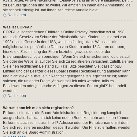
Avatarbilder, Private Nachrichten, E-Mail-Versand an andere Mitglieder, Beitritt
zu Benutzergruppen und so weiter. Wir empfehlen Ihnen eine Anmeldung, da
sie schnell erledigt ist und Ihnen zahlreiche Vorteile bietet.
Nach oben
Was ist COPPA?
COPPA, ausgeschrieben Children’s Online Privacy Protection Act of 1998
(deutsch: Gesetz zum Schutz der Privatsphäre von Kindern im Internet von
1998) ist ein Gesetz in den USA, welches festlegt, dass Websites, die
möglicherweise persönliche Daten von Kindern unter 13 Jahren erheben,
hierzu die Zustimmung der Eltern beziehungsweise des oder der
Erziehungsberechtigten benötigen. Wenn Sie sich unsicher sind, ob dies auf
Sie oder die Website, auf der Sie sich zu registrieren versuchen, zutrifft, ziehen
Sie einen rechtlichen Beistand zu Rate. Bitte beachten Sie, dass phpBB
Limited und der Besitzer dieses Boards keine Rechtsberatung anbieten kann
und nicht die Anlaufstelle für Rechtsangelegenheiten jeglicher Art ist; außer
solchen, die unter der Frage „An wen soll ich mich wenden, falls es
Beschwerden oder juristische Anfragen zu diesem Forum gibt?“ behandelt
werden.
Nach oben
Warum kann ich mich nicht registrieren?
Es kann sein, dass die Board-Administration die Registrierung komplett
ausgeschaltet hat, damit sich keine neuen Benutzer mehr anmelden können.
Es könnte auch sein, dass Ihre IP-Adresse oder der Benutzername, mit dem
Sie sich registrieren möchten, gesperrt wurden. Um Hilfe zu erhalten, wenden
Sie sich an die Board-Administration.