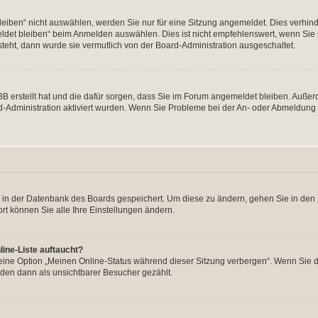
ben“ nicht auswählen, werden Sie nur für eine Sitzung angemeldet. Dies verhinde
et bleiben“ beim Anmelden auswählen. Dies ist nicht empfehlenswert, wenn Sie s
steht, dann wurde sie vermutlich von der Board-Administration ausgeschaltet.
pBB erstellt hat und die dafür sorgen, dass Sie im Forum angemeldet bleiben. Auß
rd-Administration aktiviert wurden. Wenn Sie Probleme bei der An- oder Abmeldun
en in der Datenbank des Boards gespeichert. Um diese zu ändern, gehen Sie in den 
rt können Sie alle Ihre Einstellungen ändern.
ine-Liste auftaucht?
 eine Option „Meinen Online-Status während dieser Sitzung verbergen“. Wenn Sie d
rden dann als unsichtbarer Besucher gezählt.