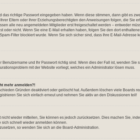
nd das richtige Passwort eingegeben haben. Wenn diese stimmen, dann gibt es zw
Ihrer Eltern oder Ihrer Erziehungsberechtigten den Anweisungen folgen, die Sie erh
üssen alle neu angemeldeten Mitglieder erst freigeschaltet werden – entweder müsse
 ist oder nicht. Wenn Sie eine E-Mail erhalten haben, folgen Sie den dort enthalte
pam-Filter blockiert wurde. Wenn Sie sich sicher sind, dass Ihre E-Mail-Adresse 
hr Benutzername und Ihr Passwort richtig sind. Wenn dies der Fall ist, wenden Sie
gurationsproblem mit der Website vorliegt, welches ein Administrator lösen muss.
icht mehr anmelden?!
schieden Gründen deaktiviert oder gelöscht hat. Außerdem löschen viele Boards reg
strieren Sie sich einfach erneut und nehmen Sie aktiv an den Diskussionen teil!
rt nicht wieder mitteilen, Sie können es jedoch zurücksetzen. Dies machen Sie, in
e sich schnell wieder anmelden können.
ckzusetzen, so wenden Sie sich an die Board-Administration.