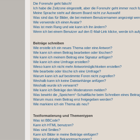
Die Forenuhr geht falsch!
Ich habe die Zeitzone eingestellt, aber die Forenuhr geht immer noch f
Meine Sprache steht auf diesem Board nicht zur Auswahl!
Was sind das für Bilder, die bei meinem Benutzernamen angezeigt we
Wie verwende ich einen Avatar?
Was ist mein Rang und wie kann ich ihn ändern?
Wenn ich bei einem Benutzer auf den E-Mail-Link klicke, werde ich au
Beiträge schreiben
Wie erstelle ich ein neues Thema oder eine Antwort?
Wie kann ich einen Beitrag bearbeiten oder löschen?
Wie kann ich meinem Beitrag eine Signatur anfügen?
Wie kann ich eine Umfrage erstellen?
Wieso kann ich nicht mehr Antwortmöglichkeiten erstellen?
Wie bearbeite oder lösche ich eine Umfrage?
Warum kann ich auf bestimmte Foren nicht zugreifen?
Weshalb kann ich keine Dateianhänge anfügen?
Weshalb wurde ich verwarnt?
Wie kann ich Beiträge den Moderatoren melden?
Was bewirkt die „Speichern“-Schaltfläche beim Schreiben eines Beitra
Warum muss mein Beitrag erst freigegeben werden?
Wie markiere ich ein Thema als neu?
Textformatierung und Thementypen
Was ist BBCode?
Kann ich HTML benutzen?
Was sind Smilies?
Kann ich Bilder in meine Beiträge einfügen?
Was sind globale Bekanntmachungen?