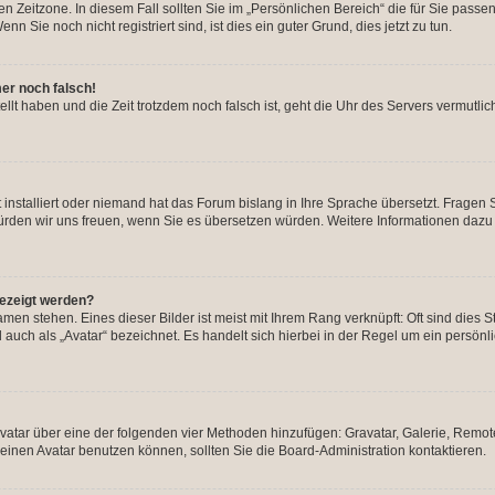
n Zeitzone. In diesem Fall sollten Sie im „Persönlichen Bereich“ die für Sie passend
 Sie noch nicht registriert sind, ist dies ein guter Grund, dies jetzt zu tun.
mer noch falsch!
ellt haben und die Zeit trotzdem noch falsch ist, geht die Uhr des Servers vermutlic
 installiert oder niemand hat das Forum bislang in Ihre Sprache übersetzt. Fragen 
t, würden wir uns freuen, wenn Sie es übersetzen würden. Weitere Informationen da
gezeigt werden?
men stehen. Eines dieser Bilder ist meist mit Ihrem Rang verknüpft: Oft sind dies S
auch als „Avatar“ bezeichnet. Es handelt sich hierbei in der Regel um ein persönl
 Avatar über eine der folgenden vier Methoden hinzufügen: Gravatar, Galerie, Rem
inen Avatar benutzen können, sollten Sie die Board-Administration kontaktieren.