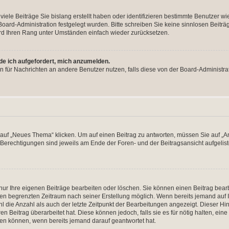
iele Beiträge Sie bislang erstellt haben oder identifizieren bestimmte Benutzer
 Board-Administration festgelegt wurden. Bitte schreiben Sie keine sinnlosen Beit
wird Ihren Rang unter Umständen einfach wieder zurücksetzen.
rde ich aufgefordert, mich anzumelden.
ion für Nachrichten an andere Benutzer nutzen, falls diese von der Board-Administ
f „Neues Thema“ klicken. Um auf einen Beitrag zu antworten, müssen Sie auf „Ant
e Berechtigungen sind jeweils am Ende der Foren- und der Beitragsansicht aufgeliste
nur Ihre eigenen Beiträge bearbeiten oder löschen. Sie können einen Beitrag bear
nen begrenzten Zeitraum nach seiner Erstellung möglich. Wenn bereits jemand auf Ih
 die Anzahl als auch der letzte Zeitpunkt der Bearbeitungen angezeigt. Dieser Hi
 Beitrag überarbeitet hat. Diese können jedoch, falls sie es für nötig halten, eine 
hen können, wenn bereits jemand darauf geantwortet hat.