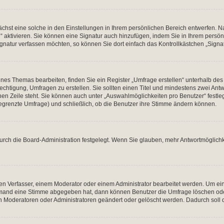
hst eine solche in den Einstellungen in Ihrem persönlichen Bereich entwerfen. Na
 aktivieren. Sie können eine Signatur auch hinzufügen, indem Sie in Ihrem persö
gnatur verfassen möchten, so können Sie dort einfach das Kontrollkästchen „Signa
es Themas bearbeiten, finden Sie ein Register „Umfrage erstellen“ unterhalb des F
echtigung, Umfragen zu erstellen. Sie sollten einen Titel und mindestens zwei An
genen Zeile steht. Sie können auch unter „Auswahlmöglichkeiten pro Benutzer“ fest
unbegrenzte Umfrage) und schließlich, ob die Benutzer ihre Stimme ändern können.
urch die Board-Administration festgelegt. Wenn Sie glauben, mehr Antwortmöglichk
n Verfasser, einem Moderator oder einem Administrator bearbeitet werden. Um ein
emand eine Stimme abgegeben hat, dann können Benutzer die Umfrage löschen oder 
 Moderatoren oder Administratoren geändert oder gelöscht werden. Dadurch soll 