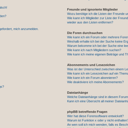
alsch!
Freunde und ignorierte Mitglieder
Wozu benötige ich die Listen der Freunde un
rden?
Wie kann ich Mitglieder zur Liste der Freund
wieder aus den Listen entfernen?
fgefordert, mich anzumelden.
Die Foren durchsuchen
Wie kann ich ein Forum oder mehrere For
Weshalb erhalte ich bei der Suche keine Er
Warum bekomme ich bei der Suche eine lee
Wie kann ich nach Mitgliedern suchen?
Wie kann ich meine eigenen Beiträge und T
Abonnements und Lesezeichen
Was ist der Unterschied zwischen einem L
Wie kann ich ein Lesezeichen auf ein Them
Wie kann ich ein Forum abonnieren?
Wie deaktiviere ich meine Abonnements?
gs?
Dateianhänge
Welche Dateianhänge sind in diesem Forum
Kann ich eine Übersicht all meiner Dateian
phpBB betreffende Fragen
Wer hat diese Forensoftware entwickelt?
Warum ist Funktion x oder y nicht enthalten
An wen soll ich mich wenden, falls es Besc