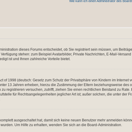
Wie kann ich einen Administrator des Board
nistration dieses Forums entscheidet, ob Sie registriert sein müssen, um Beiträge z
ur Verfügung stehen: zum Beispiel Avatarbilder, Private Nachrichten, E-Mail-Versand
igt ist und Ihnen zahlreiche Vorteile bietet.
t of 1998 (deutsch: Gesetz zum Schutz der Privatsphäre von Kindern im Internet vo
unter 13 Jahren erheben, hierzu die Zustimmung der Eltern beziehungsweise des o
h zu registrieren versuchen, zutrifft, ziehen Sie einen rechtlichen Beistand zu Rat
stelle für Rechtsangelegenheiten jeglicher Art ist; außer solchen, die unter der 
.
 komplett ausgeschaltet hat, damit sich keine neuen Benutzer mehr anmelden könne
 wurden. Um Hilfe zu erhalten, wenden Sie sich an die Board-Administration.