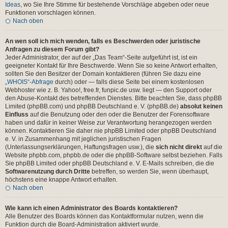
Ideas
, wo Sie Ihre Stimme für bestehende Vorschläge abgeben oder neue
Funktionen vorschlagen können.
Nach oben
An wen soll ich mich wenden, falls es Beschwerden oder juristische
Anfragen zu diesem Forum gibt?
Jeder Administrator, der auf der „Das Team“-Seite aufgeführt ist, ist ein
geeigneter Kontakt für Ihre Beschwerde. Wenn Sie so keine Antwort erhalten,
sollten Sie den Besitzer der Domain kontaktieren (führen Sie dazu eine
„WHOIS“-Abfrage
durch) oder — falls diese Seite bei einem kostenlosen
Webhoster wie z. B. Yahoo!, free.fr, funpic.de usw. liegt — den Support oder
den Abuse-Kontakt des betreffenden Dienstes. Bitte beachten Sie, dass phpBB
Limited (phpBB.com) und phpBB Deutschland e. V. (phpBB.de)
absolut keinen
Einfluss
auf die Benutzung oder den oder die Benutzer der Forensoftware
haben und dafür in keiner Weise zur Verantwortung herangezogen werden
können. Kontaktieren Sie daher nie phpBB Limited oder phpBB Deutschland
e. V. in Zusammenhang mit jeglichen juristischen Fragen
(Unterlassungserklärungen, Haftungsfragen usw.), die
sich nicht direkt
auf die
Website phpbb.com, phpbb.de oder die phpBB-Software selbst beziehen. Falls
Sie phpBB Limited oder phpBB Deutschland e. V. E-Mails schreiben, die die
Softwarenutzung durch Dritte
betreffen, so werden Sie, wenn überhaupt,
höchstens eine knappe Antwort erhalten.
Nach oben
Wie kann ich einen Administrator des Boards kontaktieren?
Alle Benutzer des Boards können das Kontaktformular nutzen, wenn die
Funktion durch die Board-Administration aktiviert wurde.