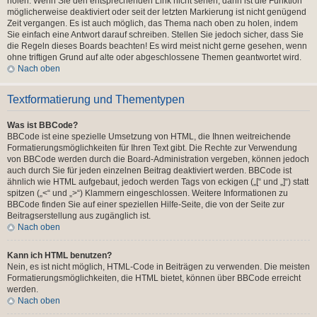
holen. Wenn Sie den entsprechenden Link nicht sehen, dann ist die Funktion
möglicherweise deaktiviert oder seit der letzten Markierung ist nicht genügend
Zeit vergangen. Es ist auch möglich, das Thema nach oben zu holen, indem
Sie einfach eine Antwort darauf schreiben. Stellen Sie jedoch sicher, dass Sie
die Regeln dieses Boards beachten! Es wird meist nicht gerne gesehen, wenn
ohne triftigen Grund auf alte oder abgeschlossene Themen geantwortet wird.
Nach oben
Textformatierung und Thementypen
Was ist BBCode?
BBCode ist eine spezielle Umsetzung von HTML, die Ihnen weitreichende
Formatierungsmöglichkeiten für Ihren Text gibt. Die Rechte zur Verwendung
von BBCode werden durch die Board-Administration vergeben, können jedoch
auch durch Sie für jeden einzelnen Beitrag deaktiviert werden. BBCode ist
ähnlich wie HTML aufgebaut, jedoch werden Tags von eckigen („[“ und „]“) statt
spitzen („<“ und „>“) Klammern eingeschlossen. Weitere Informationen zu
BBCode finden Sie auf einer speziellen Hilfe-Seite, die von der Seite zur
Beitragserstellung aus zugänglich ist.
Nach oben
Kann ich HTML benutzen?
Nein, es ist nicht möglich, HTML-Code in Beiträgen zu verwenden. Die meisten
Formatierungsmöglichkeiten, die HTML bietet, können über BBCode erreicht
werden.
Nach oben