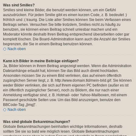
Was sind Smilies?
Smilies sind kleine Bilder, die benutzt werden können, um ein Gefühl
auszudrücken. Für jeden Smilie gibt es einen kurzen Code, z. B. bedeutet :)
fröhlich und :( traurig. Die Liste aller Smilies können Sie beim Verfassen eines
Beitrags sehen. Versuchen Sie bitte trotzdem, Smilies nicht zu häufig zu
benutzen, sie können einen Beitrag schnell unlesbar machen und ein
Moderator könnte deshalb Ihren Beitrag entsprechend überarbeiten oder gar
komplett löschen. Die Board-Administration kann auch die Anzahl der Smilies
begrenzen, die Sie in einem Beitrag benutzen können.
Nach oben
Kann ich Bilder in meine Beiträge einfügen?
Ja, Bilder können in Ihrem Beitrag angezeigt werden. Wenn die Administration
Dateianhänge erlaubt hat, können Sie das Bild auch direkt hochladen.
Ansonsten müssen Sie zu einem Bild verlinken, das auf einem öffentlich
zugänglichen Server liegt, z. B. http://www.domain.tld/mein-bild.gif. Sie können
weder Bilder verlinken, die sich auf Ihrem eigenen PC befinden (außer es ist
ein öffentlich zugänglicher Server), noch zu Bildern, die nur nach einer
Anmeldung verfügbar sind, z. B. Hotmail- oder Yahoo-Mailboxen, mit einem
Passwort geschützte Seiten usw. Um das Bild anzuzeigen, benutze den
BBCode-Tag „[img]“.
Nach oben
Was sind globale Bekanntmachungen?
Globale Bekanntmachungen beinhalten wichtige Informationen, deshalb
sollten Sie sie so bald wie möglich lesen. Globale Bekanntmachungen