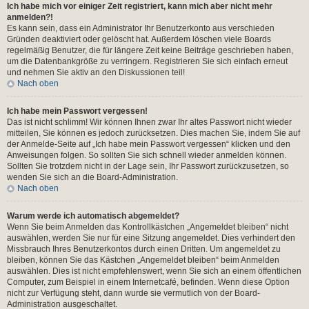
Ich habe mich vor einiger Zeit registriert, kann mich aber nicht mehr
anmelden?!
Es kann sein, dass ein Administrator Ihr Benutzerkonto aus verschieden
Gründen deaktiviert oder gelöscht hat. Außerdem löschen viele Boards
regelmäßig Benutzer, die für längere Zeit keine Beiträge geschrieben haben,
um die Datenbankgröße zu verringern. Registrieren Sie sich einfach erneut
und nehmen Sie aktiv an den Diskussionen teil!
Nach oben
Ich habe mein Passwort vergessen!
Das ist nicht schlimm! Wir können Ihnen zwar Ihr altes Passwort nicht wieder
mitteilen, Sie können es jedoch zurücksetzen. Dies machen Sie, indem Sie auf
der Anmelde-Seite auf „Ich habe mein Passwort vergessen“ klicken und den
Anweisungen folgen. So sollten Sie sich schnell wieder anmelden können.
Sollten Sie trotzdem nicht in der Lage sein, Ihr Passwort zurückzusetzen, so
wenden Sie sich an die Board-Administration.
Nach oben
Warum werde ich automatisch abgemeldet?
Wenn Sie beim Anmelden das Kontrollkästchen „Angemeldet bleiben“ nicht
auswählen, werden Sie nur für eine Sitzung angemeldet. Dies verhindert den
Missbrauch Ihres Benutzerkontos durch einen Dritten. Um angemeldet zu
bleiben, können Sie das Kästchen „Angemeldet bleiben“ beim Anmelden
auswählen. Dies ist nicht empfehlenswert, wenn Sie sich an einem öffentlichen
Computer, zum Beispiel in einem Internetcafé, befinden. Wenn diese Option
nicht zur Verfügung steht, dann wurde sie vermutlich von der Board-
Administration ausgeschaltet.