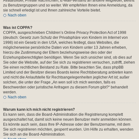
Avatarbilder, Private Nachrichten, E-Mail-Versand an andere Mitglieder, Beitritt
zu Benutzergruppen und so weiter. Wir empfehlen Ihnen eine Anmeldung, da
sie schnell erledigt ist und Ihnen zahlreiche Vorteile bietet.
Nach oben
Was ist COPPA?
COPPA, ausgeschrieben Children’s Online Privacy Protection Act of 1998
(deutsch: Gesetz zum Schutz der Privatsphäre von Kindern im Internet von
1998) ist ein Gesetz in den USA, welches festlegt, dass Websites, die
möglicherweise persönliche Daten von Kindern unter 13 Jahren erheben,
hierzu die Zustimmung der Eltern beziehungsweise des oder der
Erziehungsberechtigten benötigen. Wenn Sie sich unsicher sind, ob dies auf
Sie oder die Website, auf der Sie sich zu registrieren versuchen, zutrifft, ziehen
Sie einen rechtlichen Beistand zu Rate. Bitte beachten Sie, dass phpBB
Limited und der Besitzer dieses Boards keine Rechtsberatung anbieten kann
und nicht die Anlaufstelle für Rechtsangelegenheiten jeglicher Art ist; außer
solchen, die unter der Frage „An wen soll ich mich wenden, falls es
Beschwerden oder juristische Anfragen zu diesem Forum gibt?“ behandelt
werden.
Nach oben
Warum kann ich mich nicht registrieren?
Es kann sein, dass die Board-Administration die Registrierung komplett
ausgeschaltet hat, damit sich keine neuen Benutzer mehr anmelden können.
Es könnte auch sein, dass Ihre IP-Adresse oder der Benutzername, mit dem
Sie sich registrieren möchten, gesperrt wurden. Um Hilfe zu erhalten, wenden
Sie sich an die Board-Administration.