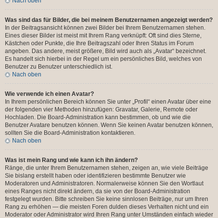
Nach oben
Was sind das für Bilder, die bei meinem Benutzernamen angezeigt werden?
In der Beitragsansicht können zwei Bilder bei Ihrem Benutzernamen stehen.
Eines dieser Bilder ist meist mit Ihrem Rang verknüpft: Oft sind dies Sterne,
Kästchen oder Punkte, die Ihre Beitragszahl oder Ihren Status im Forum
angeben. Das andere, meist größere, Bild wird auch als „Avatar“ bezeichnet.
Es handelt sich hierbei in der Regel um ein persönliches Bild, welches von
Benutzer zu Benutzer unterschiedlich ist.
Nach oben
Wie verwende ich einen Avatar?
In Ihrem persönlichen Bereich können Sie unter „Profil“ einen Avatar über eine
der folgenden vier Methoden hinzufügen: Gravatar, Galerie, Remote oder
Hochladen. Die Board-Administration kann bestimmen, ob und wie die
Benutzer Avatare benutzen können. Wenn Sie keinen Avatar benutzen können,
sollten Sie die Board-Administration kontaktieren.
Nach oben
Was ist mein Rang und wie kann ich ihn ändern?
Ränge, die unter Ihrem Benutzernamen stehen, zeigen an, wie viele Beiträge
Sie bislang erstellt haben oder identifizieren bestimmte Benutzer wie
Moderatoren und Administratoren. Normalerweise können Sie den Wortlaut
eines Ranges nicht direkt ändern, da sie von der Board-Administration
festgelegt wurden. Bitte schreiben Sie keine sinnlosen Beiträge, nur um Ihren
Rang zu erhöhen — die meisten Foren dulden dieses Verhalten nicht und ein
Moderator oder Administrator wird Ihren Rang unter Umständen einfach wieder